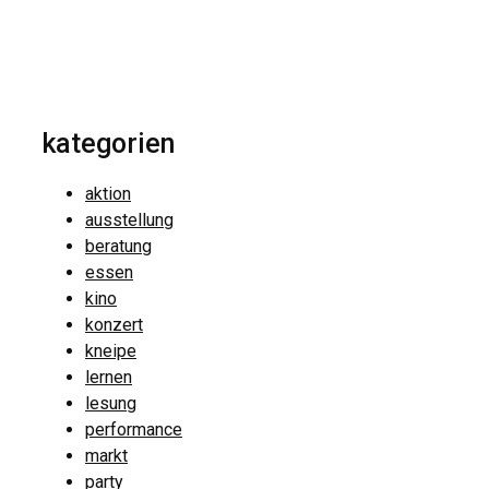
kategorien
aktion
ausstellung
beratung
essen
kino
konzert
kneipe
lernen
lesung
performance
markt
party