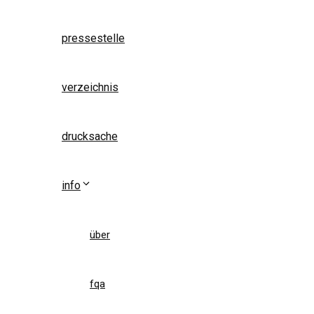
pressestelle
verzeichnis
drucksache
info
über
fqa