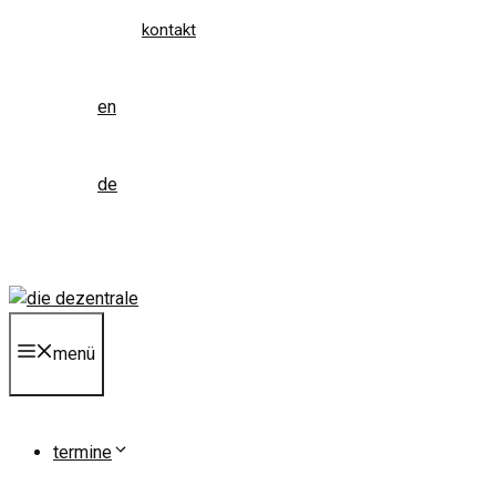
kontakt
en
de
menü
termine