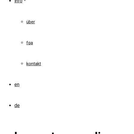
info
über
fqa
kontakt
en
de