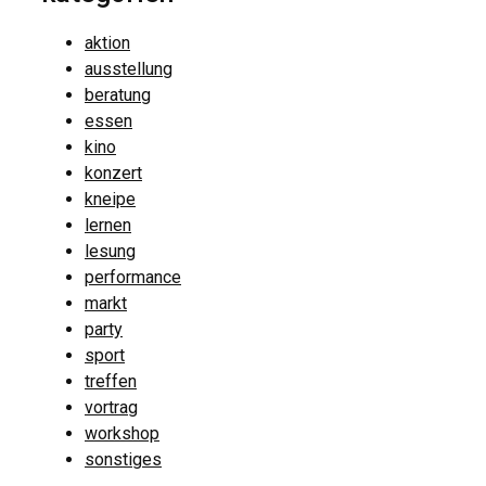
aktion
ausstellung
beratung
essen
kino
konzert
kneipe
lernen
lesung
performance
markt
party
sport
treffen
vortrag
workshop
sonstiges