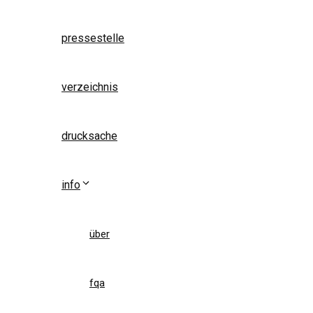
pressestelle
verzeichnis
drucksache
info
über
fqa