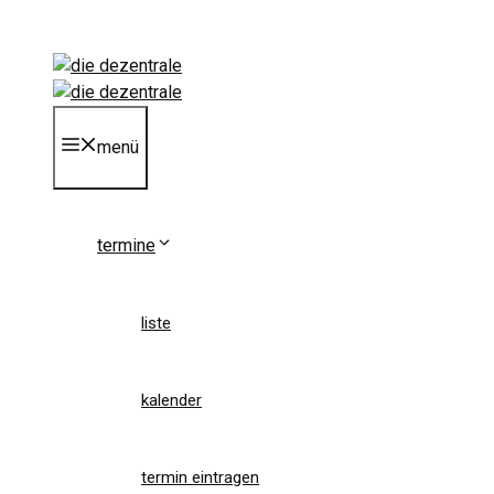
Zum
Inhalt
springen
menü
termine
liste
kalender
termin eintragen