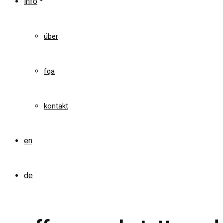
info
über
fqa
kontakt
en
de