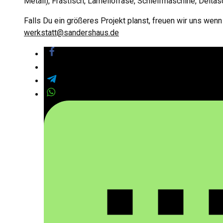
Metall), Frästisch, Lamellofräse, Schleifmaschine, Deltasc
Falls Du ein größeres Projekt planst, freuen wir uns wen
werkstatt@sandershaus.de