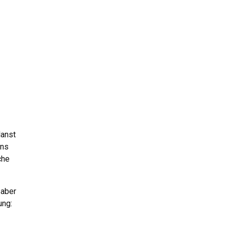
lanst
uns
che
 aber
ung: