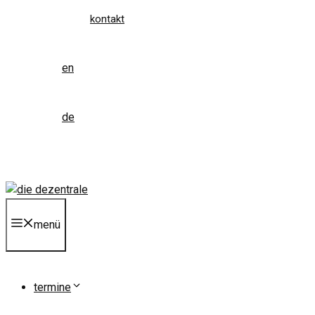
kontakt
en
de
menü
termine