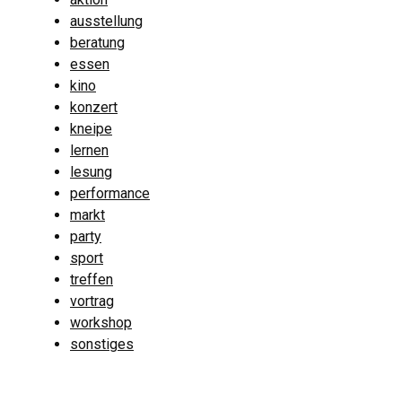
ausstellung
beratung
essen
kino
konzert
kneipe
lernen
lesung
performance
markt
party
sport
treffen
vortrag
workshop
sonstiges