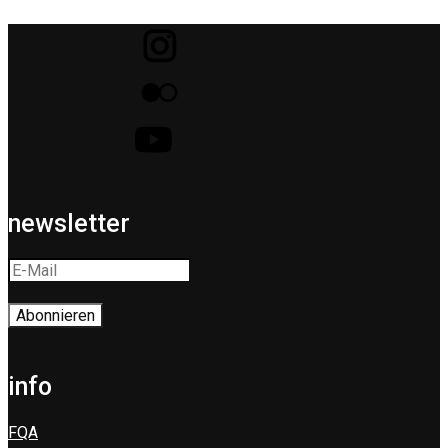
newsletter
info
FQA