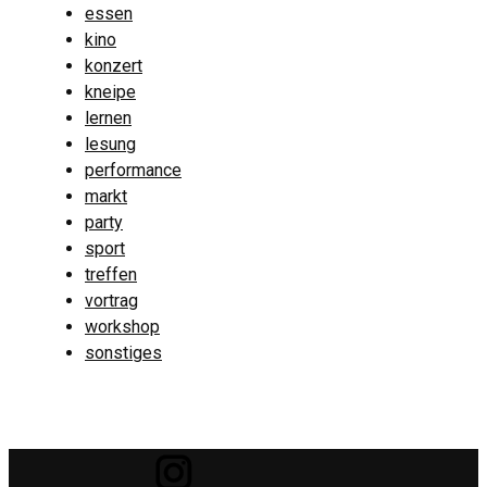
essen
kino
konzert
kneipe
lernen
lesung
performance
markt
party
sport
treffen
vortrag
workshop
sonstiges