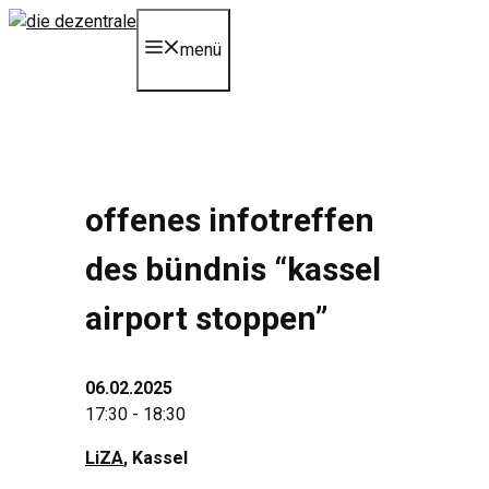
Zum
Inhalt
menü
springen
offenes infotreffen
des bündnis “kassel
airport stoppen”
06.02.2025
17:30 - 18:30
LiZA
, Kassel