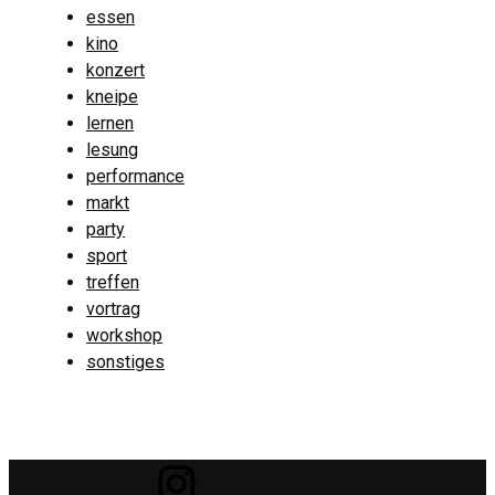
essen
kino
konzert
kneipe
lernen
lesung
performance
markt
party
sport
treffen
vortrag
workshop
sonstiges