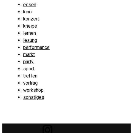
essen
kino
konzert
kneipe
lernen
lesung
performance
markt
party
sport
treffen
vortrag
workshop
sonstiges