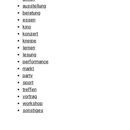
ausstellung
beratung
essen
kino
konzert
kneipe
lernen
lesung
performance
markt
party
sport
treffen
vortrag
workshop
sonstiges