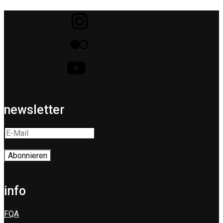
newsletter
info
FQA