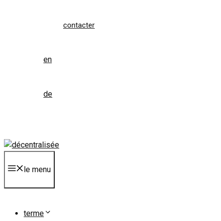
contacter
en
de
le menu
terme