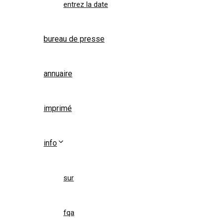
entrez la date
bureau de presse
annuaire
imprimé
info
sur
fqa