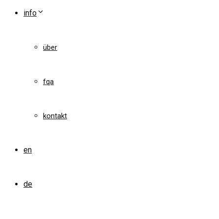
info
über
fqa
kontakt
en
de