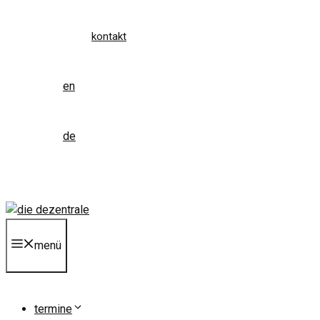
kontakt
en
de
menü
termine