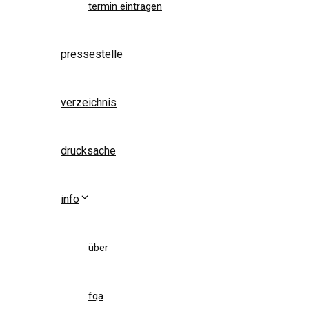
termin eintragen
pressestelle
verzeichnis
drucksache
info
über
fqa