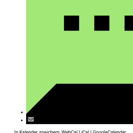
In Kalender speichern:
WebCal
|
iCal
|
GoogleCalendar