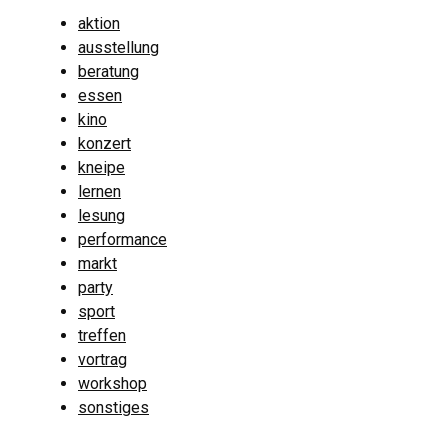
aktion
ausstellung
beratung
essen
kino
konzert
kneipe
lernen
lesung
performance
markt
party
sport
treffen
vortrag
workshop
sonstiges