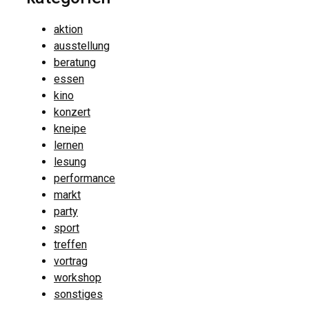
aktion
ausstellung
beratung
essen
kino
konzert
kneipe
lernen
lesung
performance
markt
party
sport
treffen
vortrag
workshop
sonstiges