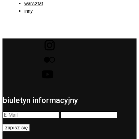
warsztat
inny
biuletyn informacyjny