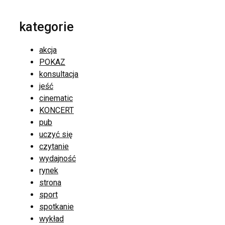
kategorie
akcja
POKAZ
konsultacja
jeść
cinematic
KONCERT
pub
uczyć się
czytanie
wydajność
rynek
strona
sport
spotkanie
wykład