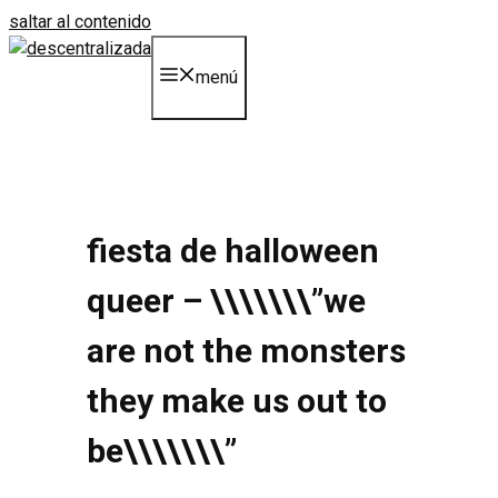
saltar al contenido
menú
fiesta de halloween
queer – \\\\\\\”
we
are not the monsters
they make us out to
be\\\\\\\
”