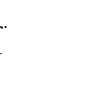
g in
re