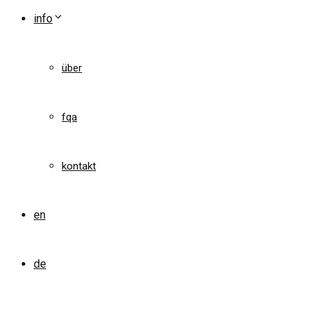
info
über
fqa
kontakt
en
de