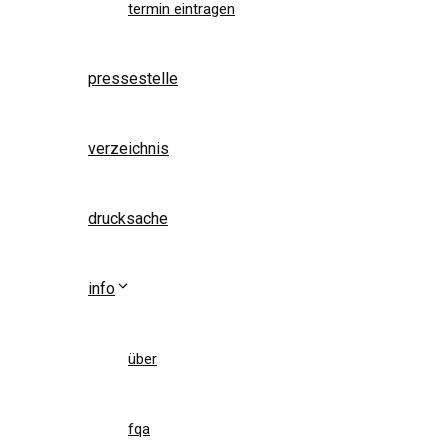
termin eintragen
pressestelle
verzeichnis
drucksache
info
über
fqa