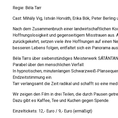
Regie: Béla Tarr
Cast: Mihály Vig, István Horváth, Erika Bók, Peter Berling 
Nach dem Zusammenbruch einer landwirtschaftlichen Koop
Hoffnungslosigkeit und gegenseitigem Misstrauen aus. Al
zurückgekehrt, setzen viele ihre Hoffnungen auf einen 
besseren Lebens folgen, entfaltet sich ein Panorama aus
Béla Tarrs über siebenstündiges Meisterwerk SÁTÁNTANG
Parabel über den menschlichen Verfall:
In hypnotischen, minutenlangen Schwarzweiß‐Planseque
Endzeitstimmung ein.
Tarr verlangsamt die Zeit radikal und schafft so eine medi
Wir zeigen den Film in drei Teilen, die durch Pausen getr
Dazu gibt es Kaffee, Tee und Kuchen gegen Spende.
Einzeltickets: 12,‐ Euro / 9,‐ Euro (ermäßigt)