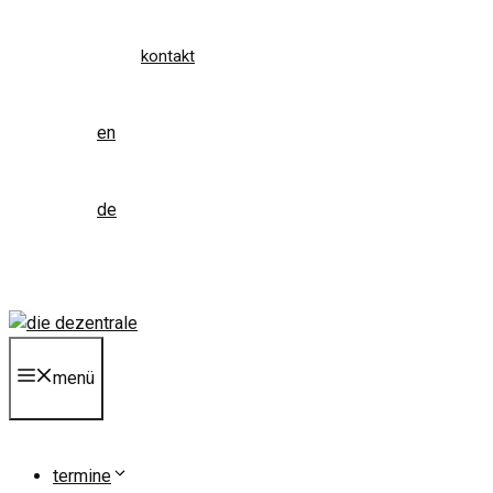
kontakt
en
de
menü
termine