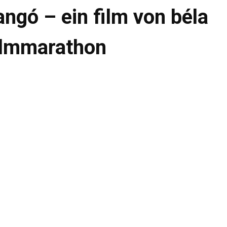
angó – ein film von béla
filmmarathon