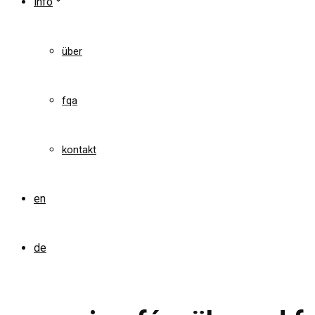
info
über
fqa
kontakt
en
de