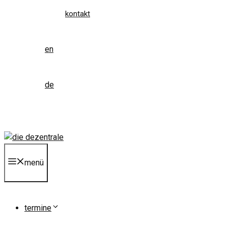
kontakt
en
de
menü
termine