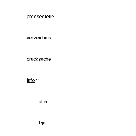
pressestelle
verzeichnis
drucksache
info
über
fqa