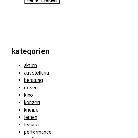
Fehler melden
kategorien
aktion
ausstellung
beratung
essen
kino
konzert
kneipe
lernen
lesung
performance