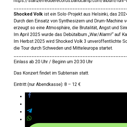
https://stanzefredderecords.bandcamp.com/album/ruhr-l
____________________________________________
Shocked Volk
ist ein Solo-Projekt aus Helsinki, das 20
Durch den Einsatz von Synthesizern und Drum-Machine ve
erzeugt so eine Atmosphäre, die Brutalität, Angst und Si
Im April 2025 wurde das Debütalbum „War/Alarm!“ auf Kas
Im Herbst 2025 wird Shocked Volk 3 unveröffentlichte So
die Tour durch Schweden und Mitteleuropa startet.
____________________________________________
Einlass ab 20 Uhr / Beginn um 20:30 Uhr
Das Konzert findet im Subterrain statt.
Eintritt (nur Abendkasse): 8 – 12 €