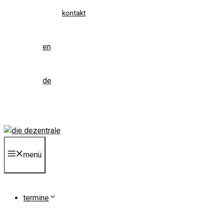
kontakt
en
de
menü
termine