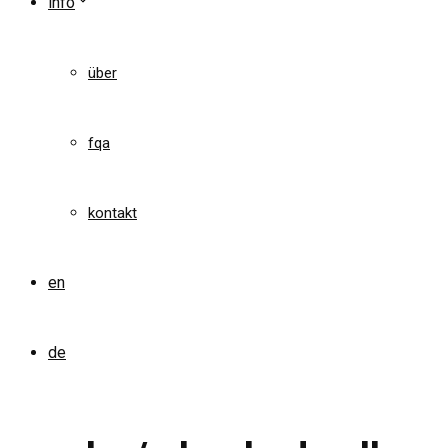
info
über
fqa
kontakt
en
de