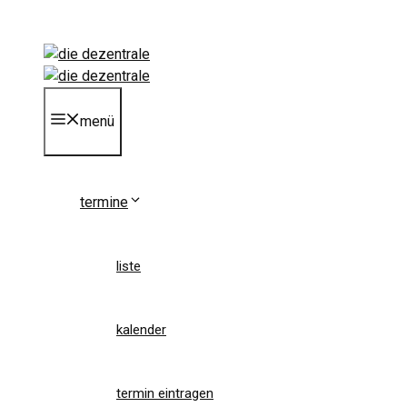
Zum
Inhalt
springen
menü
termine
liste
kalender
termin eintragen