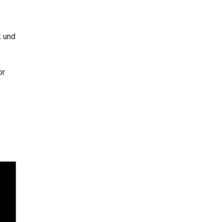
k und
or