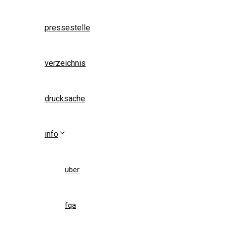
pressestelle
verzeichnis
drucksache
info
über
fqa