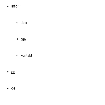
info
über
fqa
kontakt
en
de