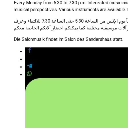
Every Monday from 5:30 to 7:30 p.m. Interested musicia
musical perspectives. Various instruments are available. I
ابتداء من الآن, جميع الأشخاص المهتمين بالموسيقى مدعون أسبوعياً يوم الإثنين من الساعة 5:30 حتى الساعة 7:30 للالتقاء وعزف
Die Salonmusik findet im Salon des Sandershaus statt.