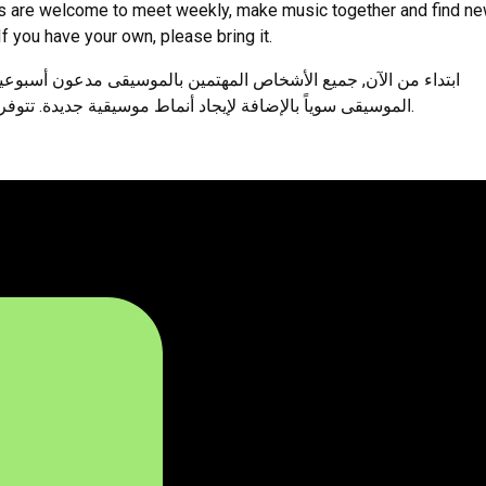
ns are welcome to meet weekly, make music together and find n
f you have your own, please bring it.
الموسيقى سوياً بالإضافة لإيجاد أنماط موسيقية جديدة. تتوفر آلات موسيقية مختلفة كما يمكنكم احضار آلاتكم الخاصة معكم.