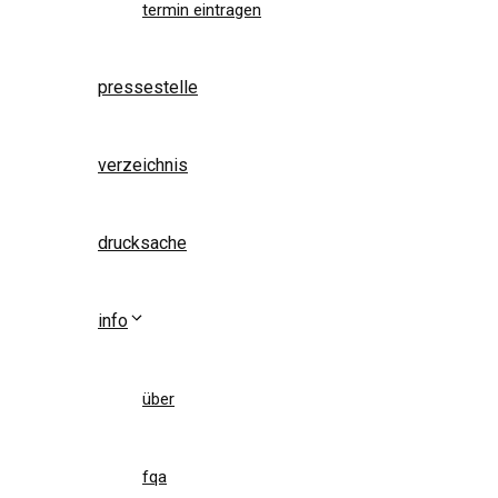
termin eintragen
pressestelle
verzeichnis
drucksache
info
über
fqa