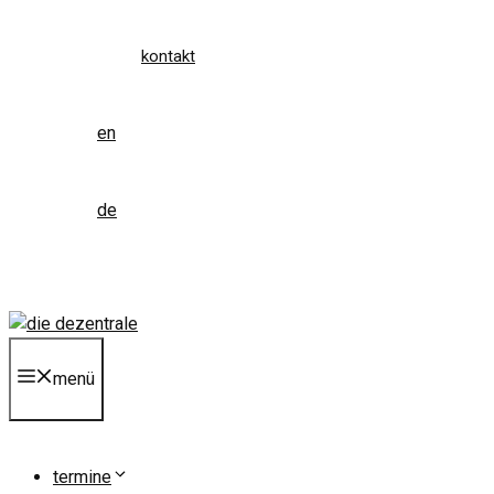
kontakt
en
de
menü
termine