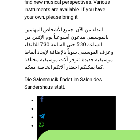
find new musical perspectives. Various
instruments are available. If you have
your own, please bring it.
ابتداء من الآن, جميع الأشخاص المهتمين
بالموسيقى مدعون أسبوعياً يوم الإثنين من
الساعة 5:30 حتى الساعة 7:30 للالتقاء
وعزف الموسيقى سوياً بالإضافة لإيجاد أنماط
موسيقية جديدة. تتوفر آلات موسيقية مختلفة
كما يمكنكم احضار آلاتكم الخاصة معكم.
Die Salonmusik findet im Salon des
Sandershaus statt.