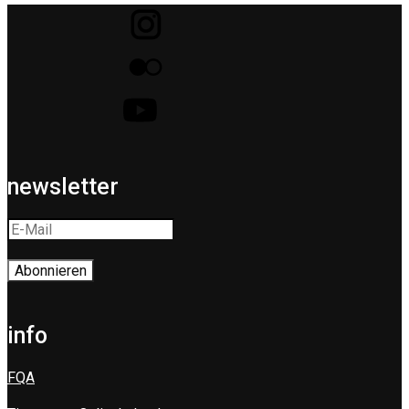
newsletter
info
FQA