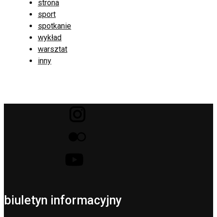
strona
sport
spotkanie
wykład
warsztat
inny
biuletyn informacyjny