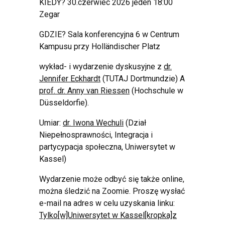
KIEDY? 30.czerwiec 2026 jeden 18:00
Zegar
GDZIE? Sala konferencyjna 6 w Centrum
Kampusu przy Holländischer Platz
wykład- i wydarzenie dyskusyjne z
dr.
Jennifer Eckhardt
(TUTAJ Dortmundzie) A
prof. dr. Anny van Riessen
(Hochschule w
Düsseldorfie).
Umiar:
dr. Iwona Wechuli
(Dział
Niepełnosprawności, Integracja i
partycypacja społeczna, Uniwersytet w
Kassel)
Wydarzenie może odbyć się także online,
można śledzić na Zoomie. Proszę wysłać
e-mail na adres w celu uzyskania linku:
Tylko[w]Uniwersytet w Kassel[kropka]z