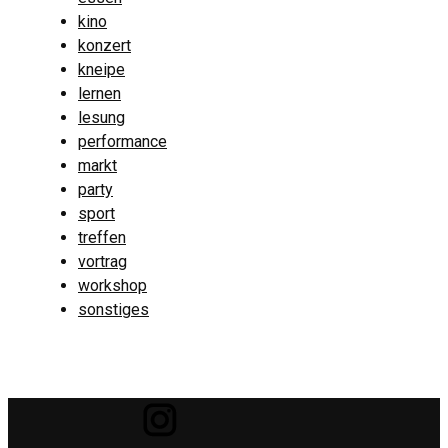
kino
konzert
kneipe
lernen
lesung
performance
markt
party
sport
treffen
vortrag
workshop
sonstiges