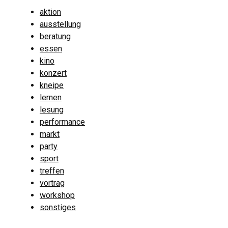
aktion
ausstellung
beratung
essen
kino
konzert
kneipe
lernen
lesung
performance
markt
party
sport
treffen
vortrag
workshop
sonstiges