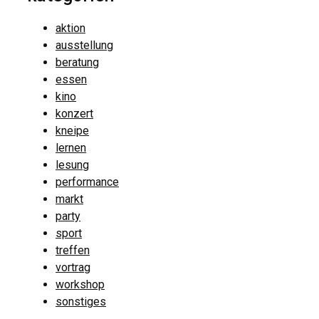
aktion
ausstellung
beratung
essen
kino
konzert
kneipe
lernen
lesung
performance
markt
party
sport
treffen
vortrag
workshop
sonstiges