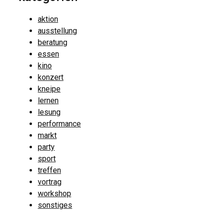
aktion
ausstellung
beratung
essen
kino
konzert
kneipe
lernen
lesung
performance
markt
party
sport
treffen
vortrag
workshop
sonstiges