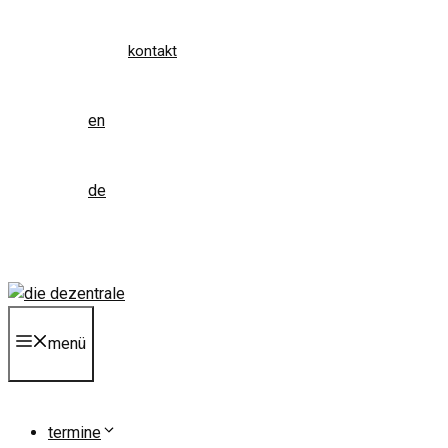
kontakt
en
de
menü
termine