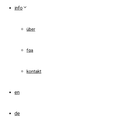
info
über
fqa
kontakt
en
de