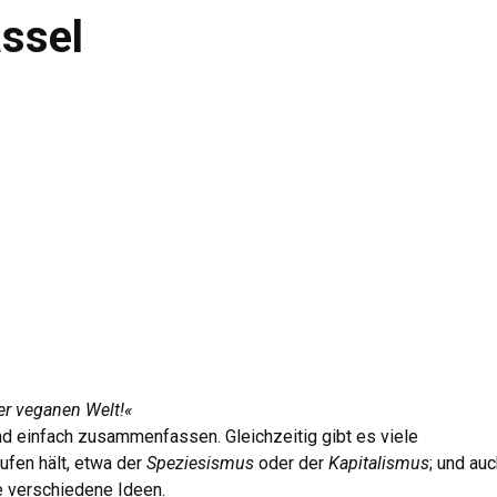
assel
er veganen Welt!«
und einfach zusammenfassen. Gleichzeitig gibt es viele
ufen hält, etwa der
Speziesismus
oder der
Kapitalismus
; und au
e verschiedene Ideen.