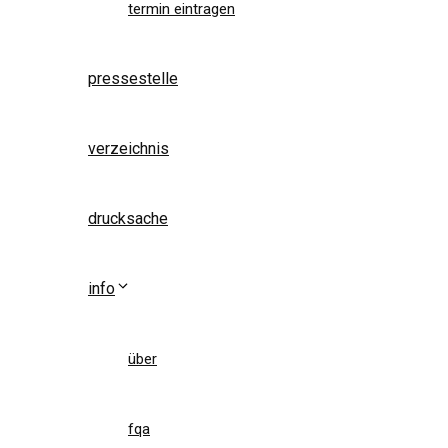
termin eintragen
pressestelle
verzeichnis
drucksache
info
über
fqa