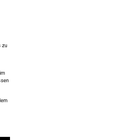
s zu
 im
ssen
edem