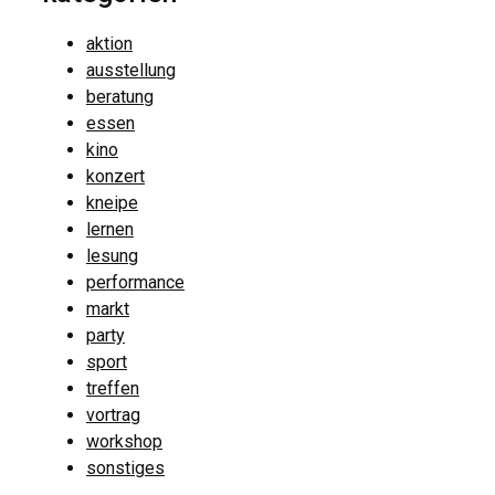
aktion
ausstellung
beratung
essen
kino
konzert
kneipe
lernen
lesung
performance
markt
party
sport
treffen
vortrag
workshop
sonstiges