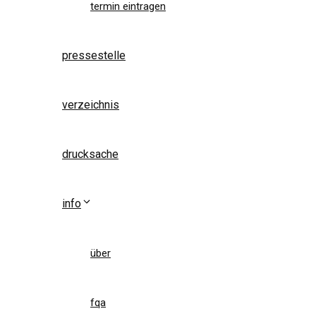
termin eintragen
pressestelle
verzeichnis
drucksache
info
über
fqa