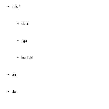
info
über
fqa
kontakt
en
de