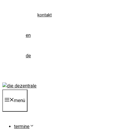
kontakt
en
de
menü
termine