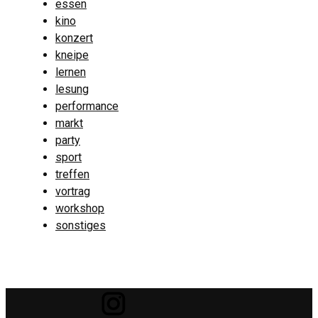
essen
kino
konzert
kneipe
lernen
lesung
performance
markt
party
sport
treffen
vortrag
workshop
sonstiges