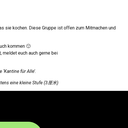
as sie kochen
.
Diese Gruppe ist offen zum Mitmachen und
h auch kommen 🙂
t
,
meldet euch auch gerne bei
‘Kantine für Alle’
.
tens eine kleine Stufe
(3厘米)