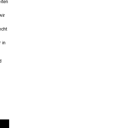
iten
wir
echt
 in
d