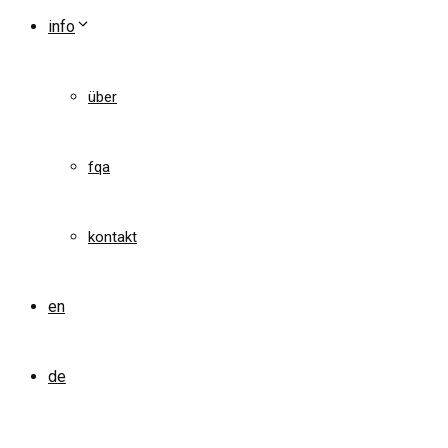
info
über
fqa
kontakt
en
de