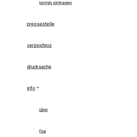
termin eintragen
pressestelle
verzeichnis
drucksache
info
über
fqa