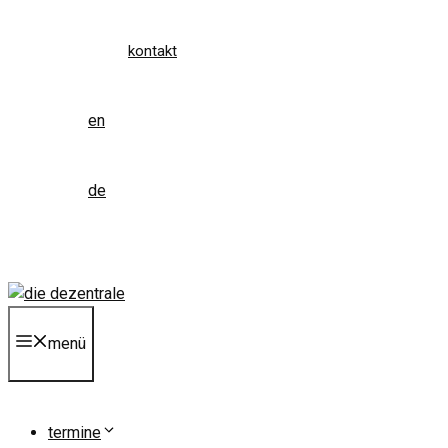
kontakt
en
de
menü
termine