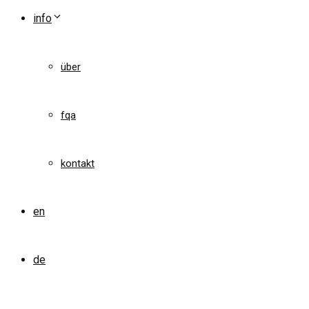
info
über
fqa
kontakt
en
de