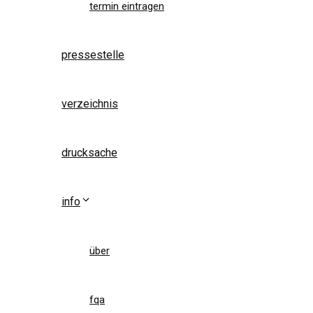
termin eintragen
pressestelle
verzeichnis
drucksache
info
über
fqa