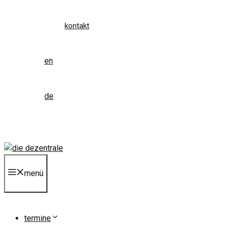
kontakt
en
de
menü
termine