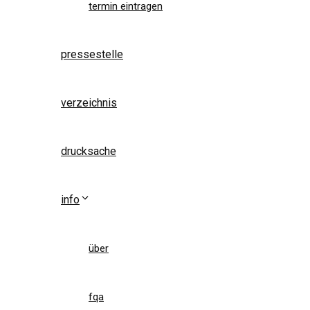
termin eintragen
pressestelle
verzeichnis
drucksache
info
über
fqa