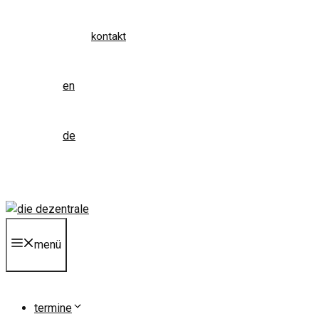
kontakt
en
de
menü
termine