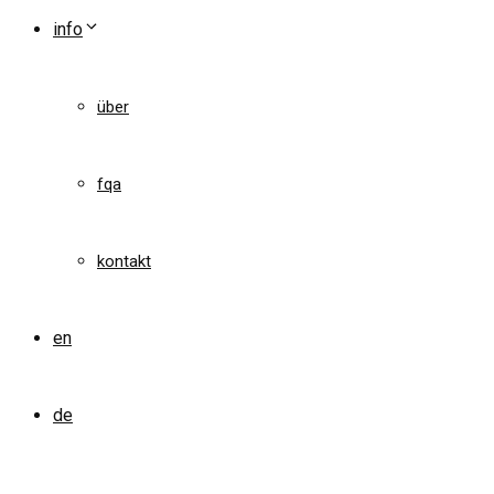
info
über
fqa
kontakt
en
de