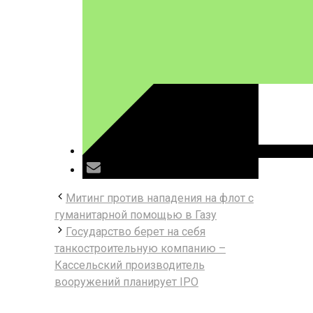
Митинг против нападения на флот с
гуманитарной помощью в Газу
Государство берет на себя
танкостроительную компанию –
Кассельский производитель
вооружений планирует IPO