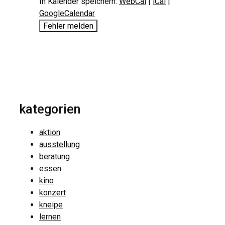
In Kalender speichern:
WebCal
|
iCal
|
GoogleCalendar
Fehler melden
kategorien
aktion
ausstellung
beratung
essen
kino
konzert
kneipe
lernen