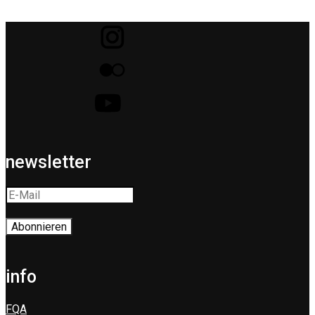
newsletter
info
FQA