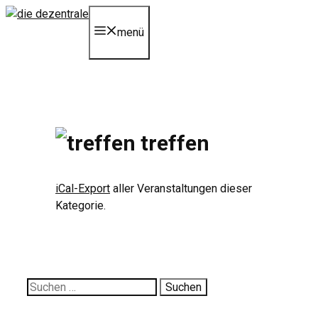
Zum
Inhalt
menü
springen
treffen
iCal-Export
aller Veranstaltungen dieser
Kategorie.
Suche
nach: