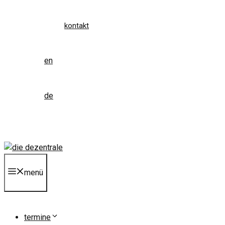
kontakt
en
de
menü
termine