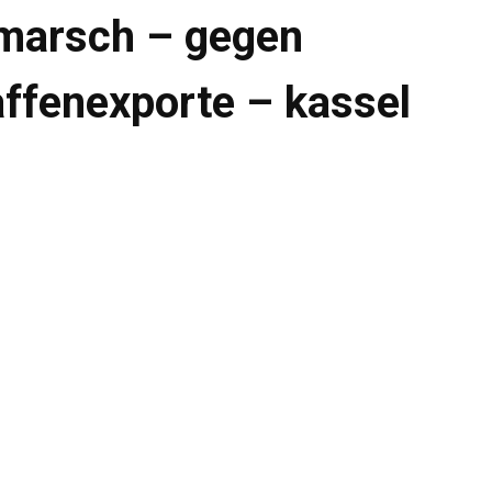
marsch – gegen
affenexporte – kassel