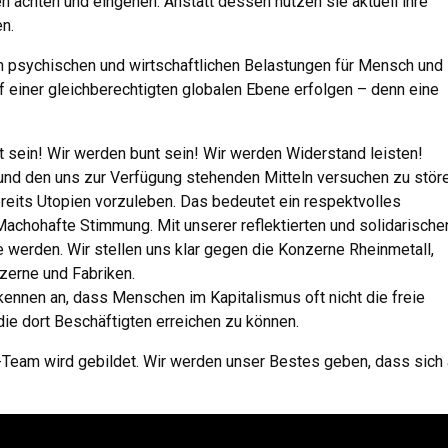
 achten und eingehen. Anstatt dessen nutzen sie aktuell ihre
n.
n psychischen und wirtschaftlichen Belastungen für Mensch und
uf einer gleichberechtigten globalen Ebene erfolgen – denn eine
 sein! Wir werden bunt sein! Wir werden Widerstand leisten!
 und den uns zur Verfügung stehenden Mitteln versuchen zu störe
reits Utopien vorzuleben. Das bedeutet ein respektvolles
Machohafte Stimmung. Mit unserer reflektierten und solidarische
 werden. Wir stellen uns klar gegen die Konzerne Rheinmetall,
erne und Fabriken.
rkennen an, dass Menschen im Kapitalismus oft nicht die freie
ie dort Beschäftigten erreichen zu können.
Team wird gebildet. Wir werden unser Bestes geben, dass sich 