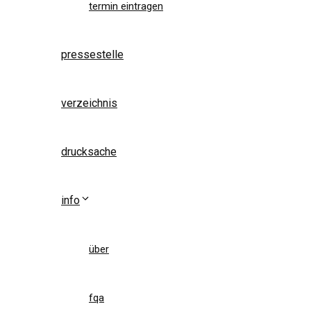
termin eintragen
pressestelle
verzeichnis
drucksache
info
über
fqa