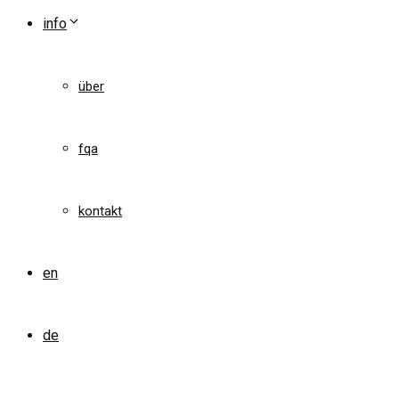
info
über
fqa
kontakt
en
de