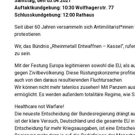
Samstag, den 03.04.2021
Auftaktkundgebung: 10:30 Wolfhagerstr. 77
Schlusskundgebung: 12:00 Rathaus
Seit über 60 Jahren versammeln sich Antimilitarist*innen
protestieren.
Wir, das Bündnis „Rheinmetall Entwaffnen – Kassel“, ruf
zu sein.
Mit der Festung Europa legitimieren sowohl die EU, als 
gegen Zivilbevölkerung. Diese Rüstungskonzerne profitier
auch von den daraus resultierenden Fluchtursachen.
Wir können nicht mehr tatenlos zusehen! Mit Panzern au
ermöglicht. Es werden außerdem totalitäre Regime, wie Sa
Healthcare not Warfare!
Die neueste Entscheidung der Bundesregierung drängt au
ist der klare Versuch, Deutschland und die gesamte EU i
Entscheidung für mehr Kriegsausgaben, ist eine Entsch