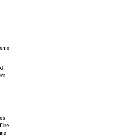
zerne
nd
ern
ies
 Eine
ine