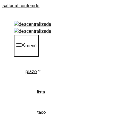
saltar al contenido
menú
plazo
lista
taco