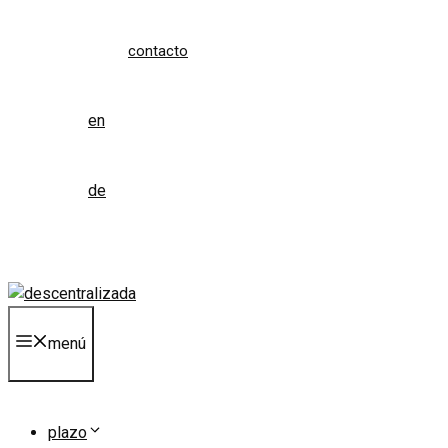
contacto
en
de
menú
plazo