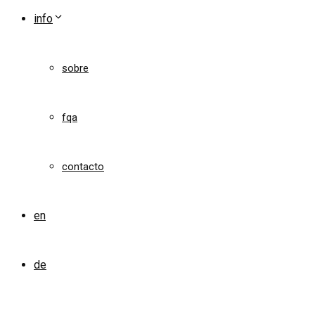
info
sobre
fqa
contacto
en
de