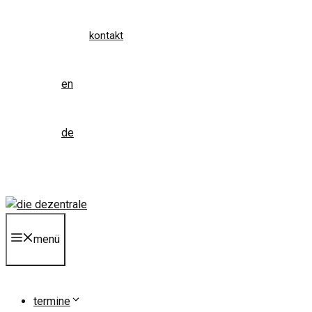
kontakt
en
de
menü
termine