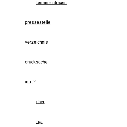
termin eintragen
pressestelle
verzeichnis
drucksache
info
über
fqa