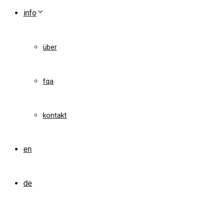
info
über
fqa
kontakt
en
de