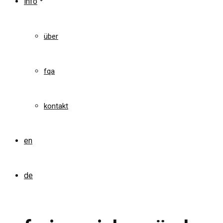
info
über
fqa
kontakt
en
de