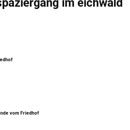
spaziergang im eichwald
iedhof
 Ende vom Friedhof