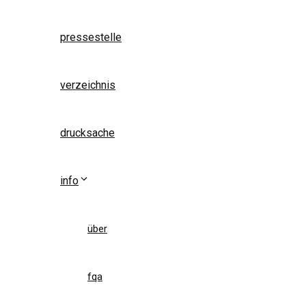
pressestelle
verzeichnis
drucksache
info
über
fqa