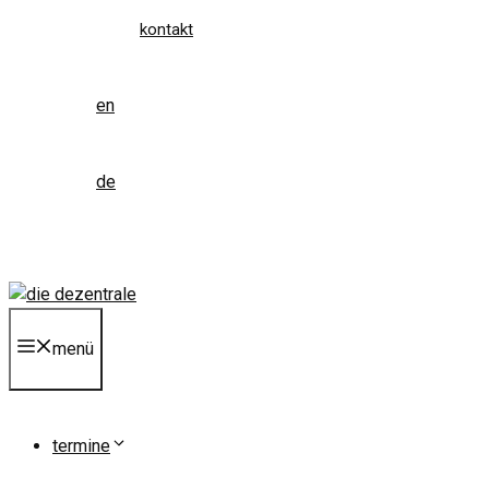
kontakt
en
de
menü
termine