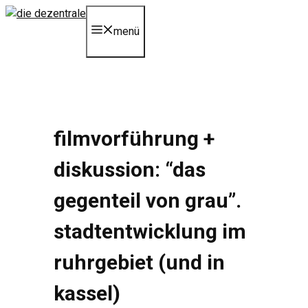
Zum
Inhalt
menü
springen
filmvorführung +
diskussion: “das
gegenteil von grau”.
stadtentwicklung im
ruhrgebiet (und in
kassel)