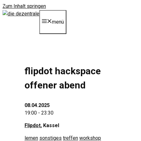
Zum Inhalt springen
menü
flipdot hackspace
offener abend
08.04.2025
19:00 - 23:30
Flipdot
, Kassel
lernen
sonstiges
treffen
workshop