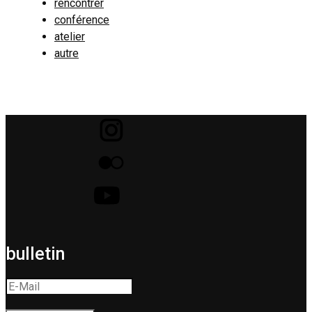
rencontrer
conférence
atelier
autre
bulletin