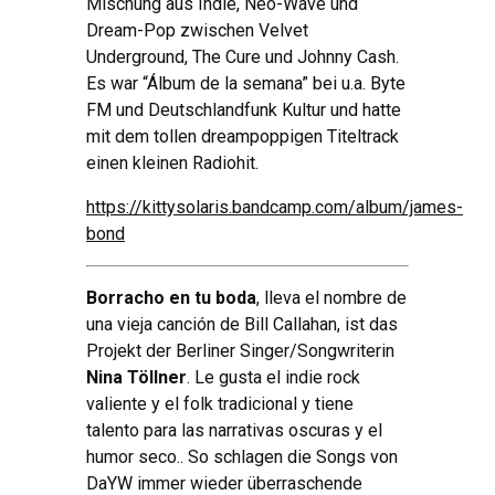
Mischung aus Indie
,
Neo-Wave und
Dream-Pop zwischen Velvet
Underground
,
The Cure und Johnny Cash
.
Es war
“Álbum de la semana”
bei u.a
.
Byte
FM und Deutschlandfunk Kultur und hatte
mit dem tollen dreampoppigen Titeltrack
einen kleinen Radiohit
.
https://kittysolaris.bandcamp.com/album/james-
bond
Borracho en tu boda
, lleva el nombre de
una vieja canción de Bill Callahan,
ist das
Projekt der Berliner Singer/Songwriterin
Nina Töllner
. Le gusta el indie rock
valiente y el folk tradicional y tiene
talento para las narrativas oscuras y el
humor seco..
So schlagen die Songs von
DaYW immer wieder überraschende