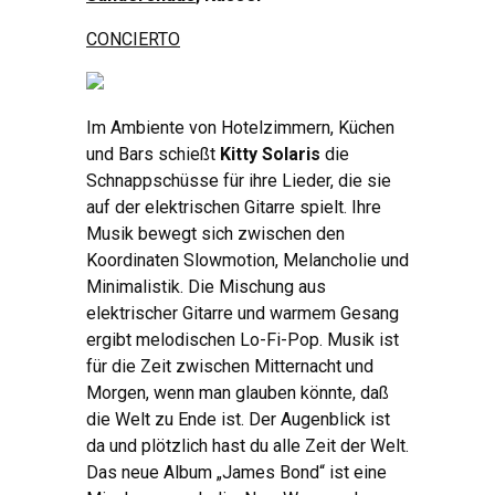
CONCIERTO
Im Ambiente von Hotelzimmern
,
Küchen
und Bars schießt
Kitty Solaris
die
Schnappschüsse für ihre Lieder
,
die sie
auf der elektrischen Gitarre spielt
.
Ihre
Musik bewegt sich zwischen den
Koordinaten Slowmotion
,
Melancholie und
Minimalistik
.
Die Mischung aus
elektrischer Gitarre und warmem Gesang
ergibt melodischen Lo-Fi-Pop
.
Musik ist
für die Zeit zwischen Mitternacht und
Morgen
,
wenn man glauben könnte
,
daß
die Welt zu Ende ist
.
Der Augenblick ist
da und plötzlich hast du alle Zeit der Welt
.
Das neue Album „James Bond“ ist eine