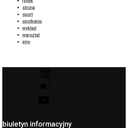
rynek
strona
sport
spotkanie
wykład
warsztat
inny
biuletyn informacyjny