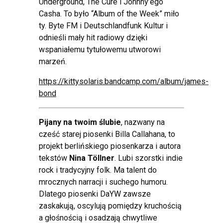
Underground, The Cure i Johnny’ego
Casha. To było “Album of the Week” miło
ty. Byte FM i Deutschlandfunk Kultur i
odnieśli mały hit radiowy dzięki
wspaniałemu tytułowemu utworowi
marzeń.
https://kittysolaris.bandcamp.com/album/james-
bond
Pijany na twoim ślubie
, nazwany na
cześć starej piosenki Billa Callahana, to
projekt berlińskiego piosenkarza i autora
tekstów
Nina Töllner
. Lubi szorstki indie
rock i tradycyjny folk. Ma talent do
mrocznych narracji i suchego humoru.
Dlatego piosenki DaYW zawsze
zaskakują, oscylują pomiędzy kruchością
a głośnością i osadzają chwytliwe