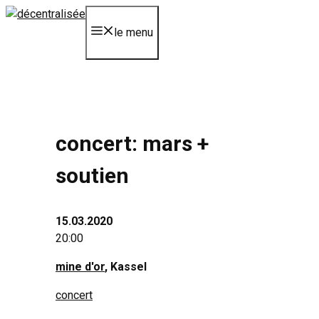
Aller
au
le menu
contenu
concert: mars +
soutien
15.03.2020
20:00
mine d'or
, Kassel
concert