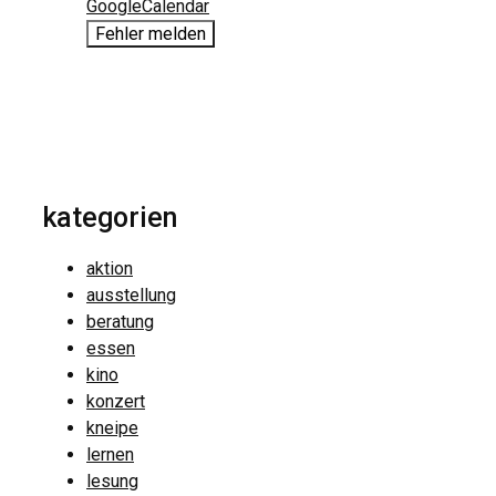
GoogleCalendar
Fehler melden
kategorien
aktion
ausstellung
beratung
essen
kino
konzert
kneipe
lernen
lesung