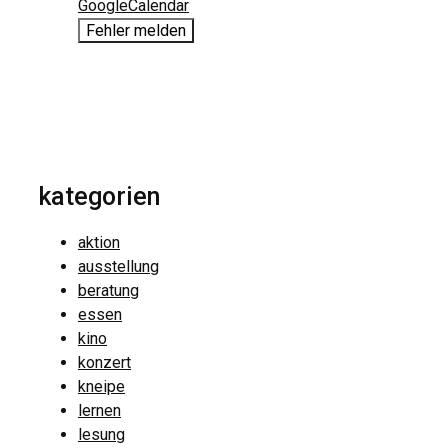
GoogleCalendar
Fehler melden
kategorien
aktion
ausstellung
beratung
essen
kino
konzert
kneipe
lernen
lesung